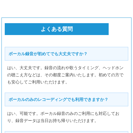
9/5
（土）
10-24時
9/6
（日）
10-24時
9/7
（月）
10-24時
よくある質問
9/8
（火）
10-24時
9/9
（水）
10-24時
ボーカル録音が初めてでも大丈夫ですか？
9/10
（木）
10-24時
9/11
（金）
10-24時
はい、大丈夫です。録音の流れや歌うタイミング、ヘッドホン
の聴こえ方などは、その都度ご案内いたします。初めての方で
9/12
（土）
10-24時
も安心してご利用いただけます。
9/13
（日）
10-24時
ボーカルのみのレコーディングでも利用できますか？
はい、可能です。ボーカル録音のみのご利用にも対応してお
り、録音データは当日お持ち帰りいただけます。