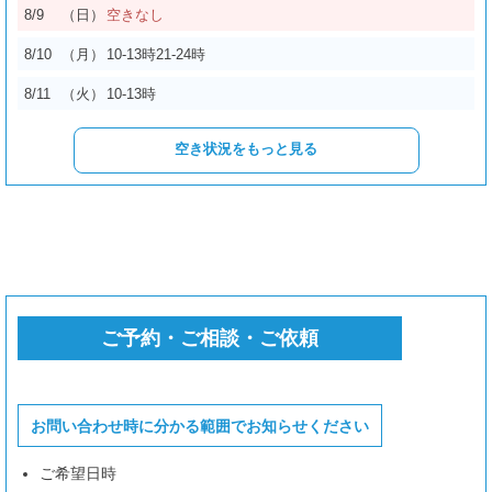
8/9
（日）
空きなし
8/12
（水）
10-13時
21-24時
8/10
（月）
10-13時
21-24時
8/13
（木）
10-13時
18時半-24時
8/11
（火）
10-13時
8/14
（金）
10-13時
17時半-24時
空き状況をもっと見る
8/15
（土）
10-13時
17-24時
8/16
（日）
10-24時
8/17
（月）
10-13時
8/18
（火）
13-24時
8/19
（水）
10-15時
16-24時
ご予約・ご相談・ご依頼
8/20
（木）
15-24時
8/21
（金）
20-24時
お問い合わせ時に分かる範囲でお知らせください
8/22
（土）
10-11時半
18時半-24時
ご希望日時
8/23
（日）
10-12時半
22-24時