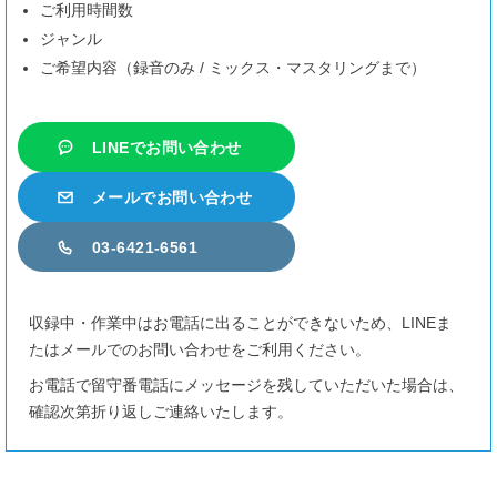
ご利用時間数
8/24
（月）
10-11時
12時半-17時半
ジャンル
8/25
（火）
10-15時
19-24時
ご希望内容（録音のみ / ミックス・マスタリングまで）
8/26
（水）
10-24時
8/27
（木）
10-12時
19-24時
LINEでお問い合わせ
8/28
（金）
10-14時
17-24時
メールでお問い合わせ
8/29
（土）
18-24時
03-6421-6561
8/30
（日）
空きなし
8/31
（月）
13-17時
収録中・作業中はお電話に出ることができないため、LINEま
9/1
（火）
10-24時
たはメールでのお問い合わせをご利用ください。
9/2
（水）
10-24時
お電話で留守番電話にメッセージを残していただいた場合は、
確認次第折り返しご連絡いたします。
9/3
（木）
10-24時
9/4
（金）
15-24時