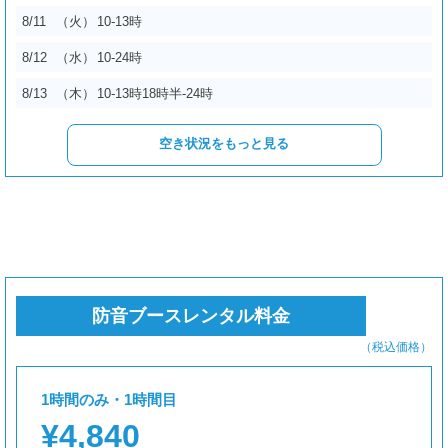
8/11
（火）
10-13時
8/14
（金）
17時半-24時
8/12
（水）
10-24時
8/15
（土）
10-13時
17-24時
8/13
（木）
10-13時
18時半-24時
8/16
（日）
10-24時
空き状況をもっと見る
8/17
（月）
10-13時
8/18
（火）
13-24時
8/19
（水）
10-15時
16-24時
8/20
（木）
15-24時
8/21
（金）
20-24時
防音ブースレンタル料金
8/22
（土）
10-11時半
18時半-24時
（税込価格）
8/23
（日）
10-12時半
22-24時
1時間のみ・1時間目
8/24
（月）
10-11時
12時半-17時半
¥4,840
8/25
（火）
10-15時
19-24時