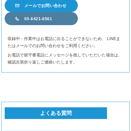
400円
メールでお問い合わせ
ヘッドフォン
03-6421-6561
SONY MDR-CD900ST
200円
収録中・作業中はお電話に出ることができないため、 LINEま
たはメールでのお問い合わせをご利用ください。
映像関係機材
お電話で留守番電話にメッセージを残していただいた場合は、
確認次第折り返しご連絡いたします。
ATEM Mini Pro
700円
液晶モニタ HDMI 27インチ
400円
液晶モニタ HDMI 24インチ
200円
よくある質問
選択を全て解除