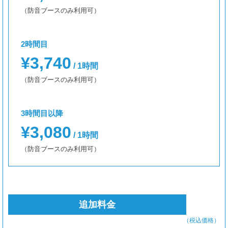
（防音ブースのみ利用可）
8/26
（水）
10-24時
8/27
（木）
10-12時
19-24時
2時間目
8/28
（金）
10-14時
17-24時
¥3,740
/ 1時間
8/29
（土）
18-24時
（防音ブースのみ利用可）
8/30
（日）
空きなし
8/31
（月）
13-17時
3時間目以降
9/1
（火）
10-24時
¥3,080
/ 1時間
9/2
（水）
10-24時
（防音ブースのみ利用可）
9/3
（木）
10-24時
9/4
（金）
15-24時
9/5
（土）
10-24時
追加料金
9/6
（日）
10-24時
（税込価格）