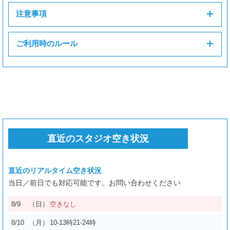
注意事項
エンジニアは付きません。
ご利用時のルール
コントロールルームとロビーはご利用いただけません。
待機・休憩・打ち合わせ・機材保管にロビーをご利用の場合、
スタジオ建物内にお入りいただけるのは、ご予約時間からとな
追加料金（1,500円 / 1時間・要事前予約）にて承ります。
ります。
レンタル品・備品としてご案内している以外のスタジオ機材は
終了時刻は、片付け・原状回復などがすべて終了し、完全退室
ご利用いただけません。
の時間となります。
最大ご利用人数は5名までとなります。
スタジオ建物内／近隣を含め完全禁煙となります。
バンドリハーサル・ドラムレコーディングにはご利用いただけ
コントロールルームへは立ち入り禁止となります。
ません。
直近のスタジオ空き状況
レンタル品以外の機材には、お手を触れないようにお願いいた
ご予約は3週間以内の期間で承ります。
します。
直近のリアルタイム空き状況
当日／前日でも対応可能です。お問い合わせください
8/9
（日）
空きなし
8/10
（月）
10-13時
21-24時