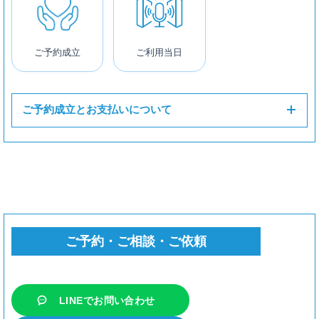
ダイナミックマイク
SHURE SM57
ご予約成立
300円
ご利用当日
AKG D5
300円
ご予約成立とお支払いについて
BEHRINGER BA 85A
× 200円
パソコン
MacBook Air 15 (Cubase/ProTools)
1,800円
ご予約・ご相談・ご依頼
オーディオインターフェイス
LINEでお問い合わせ
Focusrite Scarlett 4i4