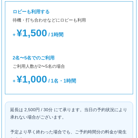
9/7
（月）
10-24時
ロビーも利用する
9/8
（火）
10-24時
待機・打ち合わせなどにロビーも利用
9/9
（水）
10-24時
¥1,500
+
/ 1時間
9/10
（木）
10-24時
9/11
（金）
10-24時
2名〜5名でのご利用
9/12
（土）
10-24時
ご利用人数が2〜5名の場合
9/13
（日）
10-24時
¥1,000
+
/ 1名・1時間
延長は 2,500円 / 30分 にて承ります。当日の予約状況により
承れない場合がございます。
予定より早く終わった場合でも、ご予約時間分の料金が発生