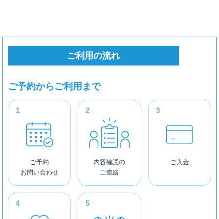
コンデンサーマイク
Neumann U87ai
1,800円
AKG C414 XLII
ご利用の流れ
× 1,000円
ご予約からご利用まで
Audio Technica AT4047SV
500円
Audio Technica AT4047MP
500円
Audio Technica AT4050
ご予約
内容確認の
ご入金
300円
お問い合わせ
ご連絡
AKG C451B
× 400円