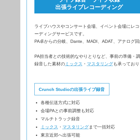
出張ライブレコーディング
ライブハウスやコンサート会場、イベント会場にレコ
ーディングサービスです。
PA卓からの分岐、Dante、MADI、ADAT、ア
PA担当者との技術的なやりとりなど、事前の準備・
録音した素材の
ミックス
・
マスタリング
も承っており
Crunch Studioの出張ライブ録音
各種伝送方式に対応
会場PAとの事前調整も対応
マルチトラック録音
ミックス
・
マスタリング
まで一括対応
東京近郊へ出張可能