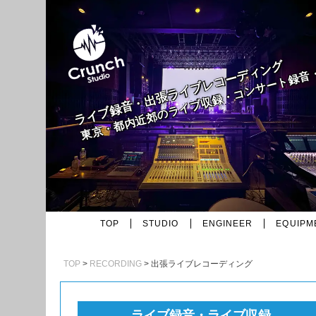
東京・都内近郊のライブ収録・コンサート録音
ライブ録音・出張ライブレコーディング
TOP
STUDIO
ENGINEER
EQUIPM
TOP
RECORDING
出張ライブレコーディング
ライブ録音・ライブ収録