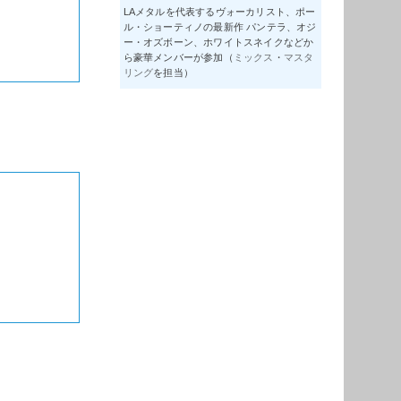
LAメタルを代表するヴォーカリスト、ポー
ル・ショーティノの最新作 パンテラ、オジ
ー・オズボーン、ホワイトスネイクなどか
ら豪華メンバーが参加（
ミックス
・
マスタ
リング
を担当）