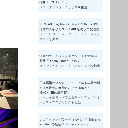
信曲「EYE to EYE」
レコーディング
・
ミックス
を担当
NEMOPHILA, Mary's Blood, AMAHIRUで
活躍中のギタリスト SAKI 初のソロ配信曲
ドラムレコーディング
・
ミックス
・
マスタ
リング
を担当
注目のガールズメタルバンド 甘い断頭台
新曲「Bloody Dress」のMV
リアンプ
・
ミックス
・
マスタリング
を担当
日本屈指のメタルドラマーである本間大嗣
を迎え最強の布陣となったNAKED
MACHINEの最新EP
ボーカル録音
・
ドラム録音
・
リアンプ
・
ミ
ックス
・
マスタリング
を担当
メロディックパワーメタルバンド Shiver of
Frontier の最新作『Spirits Rising』