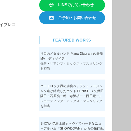
LINEでお問い合わせ
ご予約・お問い合わせ
イブレコ
FEATURED WORKS
注目のメタルバンド Mana Diagram の最新
MV「ディザイア」
録音
・
リアンプ
・
ミックス
・
マスタリング
を担当
ハードロック界の凄腕ベテランミュージシ
ャン達が結成したバンド PUNISH （久保田
陽子・石原慎一郎・寺沢功一・西田竜一）
レコーディング
・
ミックス
・
マスタリング
を担当
SHOW-YA史上最もヘヴィでハードなニュ
ーアルバム『SHOWDOWN』からの先行配