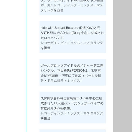
グ。ボーカルはアイドルの里咲りさが担当
ボーカルレコーディング
・
ミックス
・
マス
タリング
を担当
hide with Spread BeaverのDIE(Key)と元
ANTHEMのMAD大内(Dr)を中心に結成され
たロックバンド
レコーディング
・
ミックス
・
マスタリング
を担当
ガールズロックアイドルのメジャー第二弾
シングル。本田毅氏(PERSONZ、氷室京
介)が作編曲・演奏にて参加（
ボーカル録
音
・
ドラム録音
・
ミックス
）
久保田慎吾(Vo)と宮崎裕二(Gt)を中心に結
成された11人組バンド元シュガーベイブの
村松邦男(Gt)も参加。
レコーディング
・
ミックス
・
マスタリング
を担当