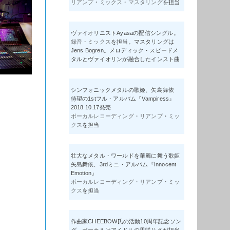
リアンプ
・
ミックス
・
マスタリング
を担当
ヴァイオリニストAyasaの配信シングル。
録音
・
ミックス
を担当。マスタリングは
Jens Bogren。メロディック・スピードメ
タルとヴァイオリンが融合したインスト曲
シンフォニックメタルの歌姫、矢島舞依
待望の1stフル・アルバム『Vampiress』
2018.10.17発売
ボーカルレコーディング
・
リアンプ
・
ミッ
クス
を担当
壮大なメタル・ワールドを華麗に舞う歌姫
矢島舞依、3rdミニ・アルバム『Innocent
Emotion』
ボーカルレコーディング
・
リアンプ
・
ミッ
クス
を担当
作曲家CHEEBOW氏の活動10周年記念ソン