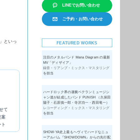
LINEでお問い合わせ
ご予約・お問い合わせ
」といっ
FEATURED WORKS
注目のメタルバンド Mana Diagram の最新
MV「ディザイア」
録音
・
リアンプ
・
ミックス
・
マスタリング
を担当
ハードロック界の凄腕ベテランミュージシ
ャン達が結成したバンド PUNISH （久保田
陽子・石原慎一郎・寺沢功一・西田竜一）
レコーディング
・
ミックス
・
マスタリング
せて
を担当
提案
ート
SHOW-YA史上最もヘヴィでハードなニュ
ーアルバム『SHOWDOWN』からの先行配