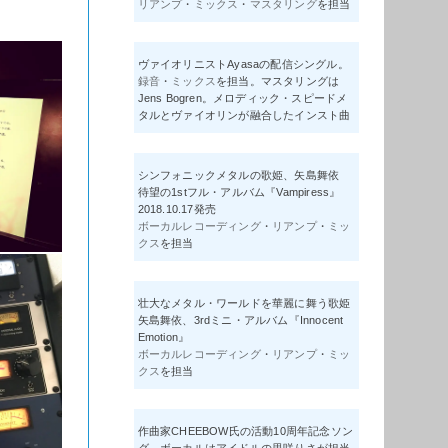
リアンプ
・
ミックス
・
マスタリング
を担当
ヴァイオリニストAyasaの配信シングル。
録音
・
ミックス
を担当。マスタリングは
Jens Bogren。メロディック・スピードメ
タルとヴァイオリンが融合したインスト曲
シンフォニックメタルの歌姫、矢島舞依
待望の1stフル・アルバム『Vampiress』
2018.10.17発売
ボーカルレコーディング
・
リアンプ
・
ミッ
クス
を担当
壮大なメタル・ワールドを華麗に舞う歌姫
矢島舞依、3rdミニ・アルバム『Innocent
Emotion』
ボーカルレコーディング
・
リアンプ
・
ミッ
クス
を担当
作曲家CHEEBOW氏の活動10周年記念ソン