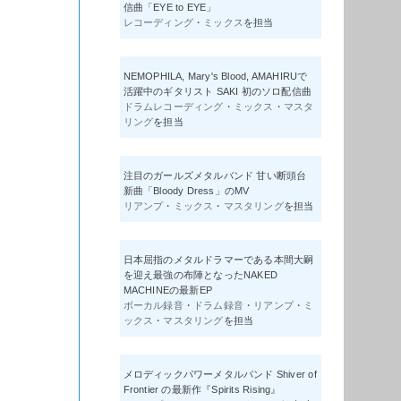
信曲「EYE to EYE」
レコーディング
・
ミックス
を担当
NEMOPHILA, Mary's Blood, AMAHIRUで
活躍中のギタリスト SAKI 初のソロ配信曲
ドラムレコーディング
・
ミックス
・
マスタ
リング
を担当
注目のガールズメタルバンド 甘い断頭台
新曲「Bloody Dress」のMV
リアンプ
・
ミックス
・
マスタリング
を担当
日本屈指のメタルドラマーである本間大嗣
を迎え最強の布陣となったNAKED
MACHINEの最新EP
ボーカル録音
・
ドラム録音
・
リアンプ
・
ミ
ックス
・
マスタリング
を担当
メロディックパワーメタルバンド Shiver of
Frontier の最新作『Spirits Rising』