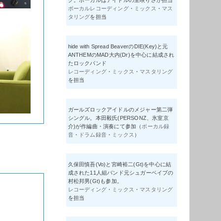
グ。ボーカルはアイドルの里咲りさが担当
ボーカルレコーディング
・
ミックス
・
マス
タリング
を担当
hide with Spread BeaverのDIE(Key)と元
ANTHEMのMAD大内(Dr)を中心に結成され
たロックバンド
レコーディング
・
ミックス
・
マスタリング
を担当
ガールズロックアイドルのメジャー第二弾
シングル。本田毅氏(PERSONZ、氷室京
介)が作編曲・演奏にて参加（
ボーカル録
音
・
ドラム録音
・
ミックス
）
久保田慎吾(Vo)と宮崎裕二(Gt)を中心に結
成された11人組バンド元シュガーベイブの
村松邦男(Gt)も参加。
レコーディング
・
ミックス
・
マスタリング
を担当