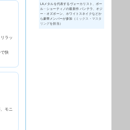
LAメタルを代表するヴォーカリスト、ポー
ル・ショーティノの最新作 パンテラ、オジ
ー・オズボーン、ホワイトスネイクなどか
ら豪華メンバーが参加（
ミックス
・
マスタ
リング
を担当）
もリラッ
かで快
整、モニ