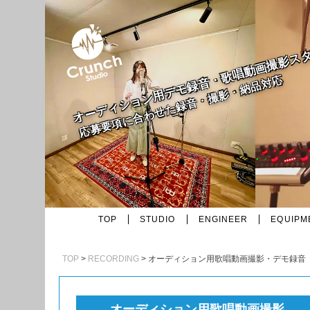
オーディション用デモ録音・歌唱動画撮影ス
応募要項に合わせた録音・撮影・納品対応
TOP
STUDIO
ENGINEER
EQUIPM
TOP
RECORDING
オーディション用歌唱動画撮影・デモ録音
オーディション用歌唱動画撮影