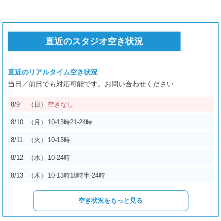
歌唱映像の撮影・編集
直近のスタジオ空き状況
歌詞テロップ入れ
直近のリアルタイム空き状況
+ ¥2,500
当日／前日でも対応可能です。お問い合わせください
¥7,200
8/9
（日）
空きなし
合計
8/10
（月）
10-13時
21-24時
8/11
（火）
10-13時
8/14
（金）
17時半-24時
8/12
（水）
10-24時
8/15
（土）
10-13時
17-24時
8/13
（木）
10-13時
18時半-24時
8/16
（日）
10-24時
空き状況をもっと見る
8/17
（月）
10-13時