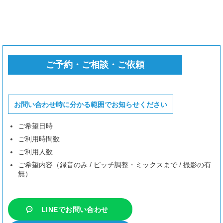
8/18
（火）
13-24時
8/19
（水）
10-15時
16-24時
8/20
（木）
15-24時
8/21
（金）
20-24時
ご予約・ご相談・ご依頼
8/22
（土）
10-11時半
18時半-24時
8/23
（日）
10-12時半
22-24時
お問い合わせ時に分かる範囲でお知らせください
8/24
（月）
10-11時
12時半-17時半
ご希望日時
8/25
（火）
10-15時
19-24時
ご利用時間数
8/26
（水）
10-24時
ご利用人数
8/27
（木）
10-12時
19-24時
ご希望内容（録音のみ / ピッチ調整・ミックスまで / 撮影の有
無）
8/28
（金）
10-14時
17-24時
8/29
（土）
18-24時
LINEでお問い合わせ
8/30
（日）
空きなし