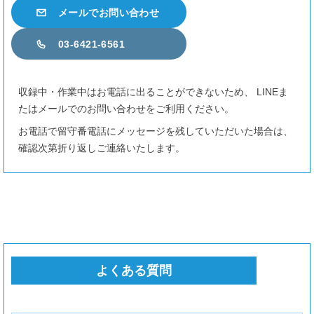
メールでお問い合わせ
8/31
（月）
13-17時
9/1
（火）
10-24時
03-6421-6561
9/2
（水）
10-24時
9/3
（木）
10-24時
収録中・作業中はお電話に出ることができないため、 LINEま
たはメールでのお問い合わせをご利用ください。
9/4
（金）
15-24時
お電話で留守番電話にメッセージを残していただいた場合は、
9/5
（土）
10-24時
確認次第折り返しご連絡いたします。
9/6
（日）
10-24時
9/7
（月）
10-24時
9/8
（火）
10-24時
9/9
（水）
10-24時
9/10
（木）
10-24時
よくある質問
9/11
（金）
10-24時